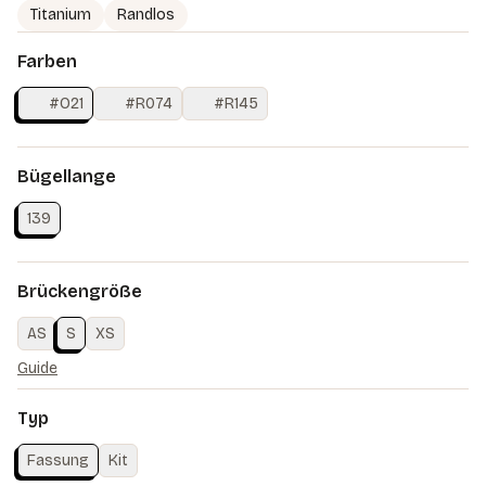
Titanium
Randlos
Farben
#O21
#R074
#R145
Bügellange
139
Brückengröße
AS
S
XS
Guide
Typ
Fassung
Kit