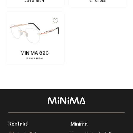
24
FARBEN
3
FARBEN
99
mm
A
18
mm
N
139
mm
L
0.000000
g
Gewicht
3662745103346
Gencod
MINIMA 82C
3
FARBEN
Kontakt
Minima