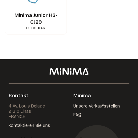
0.000000
g
Gewicht
3662745111556
Gencod
Minima Junior H3-
CJ29
14
FARBEN
Kontakt
Minima
4 Av. Louis Delage
Unsere Verkaufsstellen
91310 Linas
FAQ
FRANCE
kontaktieren Sie uns