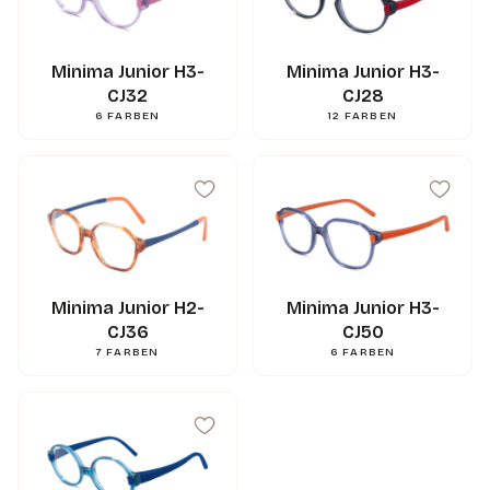
Minima Junior H3-
Minima Junior H3-
CJ32
CJ28
6
FARBEN
12
FARBEN
Minima Junior H2-
Minima Junior H3-
CJ36
CJ50
7
FARBEN
6
FARBEN
47
mm
A
33
mm
B
49
mm
ED
14
mm
N
130
mm
L