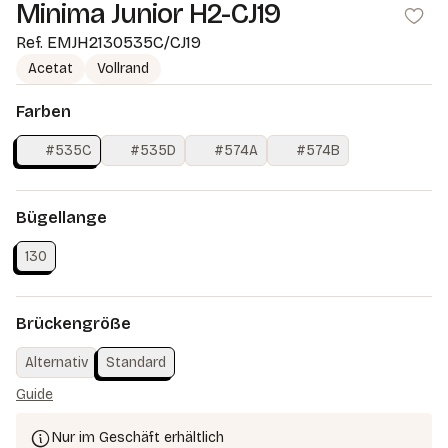
Minima Junior H2-CJ19
Ref.
EMJH2130535C/CJ19
Acetat
Vollrand
Farben
#535C
#535D
#574A
#574B
Bügellange
130
Brückengröße
Alternativ
Standard
Guide
Nur im Geschäft erhältlich