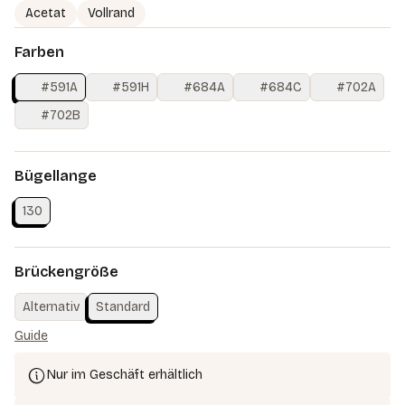
Acetat
Vollrand
Farben
#591A
#591H
#684A
#684C
#702A
#702B
Bügellange
130
Brückengröße
Alternativ
Standard
Guide
Nur im Geschäft erhältlich