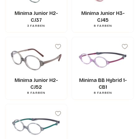
Minima Junior H2-
Minima Junior H3-
CJ37
CJ45
3
FARBEN
8
FARBEN
Minima BB Hybrid 1-
Minima Junior H2-
CB1
CJ52
8
FARBEN
8
FARBEN
44
mm
A
37
mm
B
46
mm
ED
18
mm
N
130
mm
L
0.000000
g
Gewicht