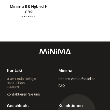
3662745136337
Gencod
Minima BB Hybrid 1-
CB2
8
FARBEN
Kontakt
Minima
4 Av. Louis Delage
Unsere Verkaufsstellen
91310 Linas
FAQ
FRANCE
kontaktieren Sie uns
Geschlecht
Kollektionen