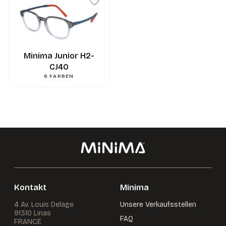
120
mm
L
0.000000
g
Gewicht
3662745121470
Gencod
Minima Junior H2-
CJ40
6
FARBEN
Kontakt
Minima
4 Av. Louis Delage
Unsere Verkaufsstellen
91310 Linas
FAQ
FRANCE