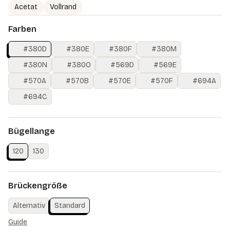
Acetat
Vollrand
Farben
#380D
#380E
#380F
#380M
#380N
#380O
#569D
#569E
#570A
#570B
#570E
#570F
#694A
#694C
Bügellange
120
130
Brückengröße
Alternativ
Standard
Guide