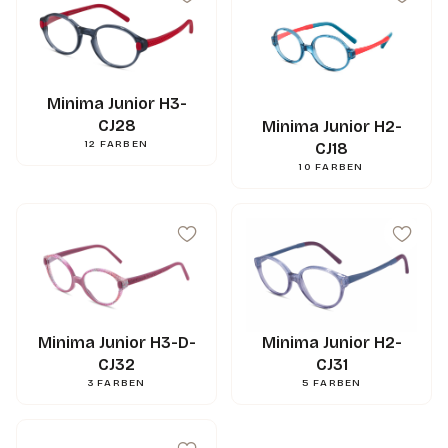
Minima Junior H3-
CJ28
Minima Junior H2-
12
FARBEN
CJ18
10
FARBEN
Minima Junior H3-D-
Minima Junior H2-
CJ32
CJ31
43
mm
A
3
FARBEN
5
FARBEN
37
mm
B
44
mm
ED
16
mm
N