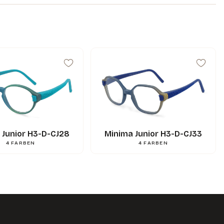
42
mm
A
34
mm
B
43
mm
ED
15
mm
N
120
mm
L
0.000000
g
Gewicht
3662745127878
Gencod
 Junior H3-D-CJ28
Minima Junior H3-D-CJ33
4
FARBEN
4
FARBEN