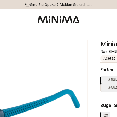
Sind Sie Optiker?
Melden Sie sich an.
Mini
Ref.
EMJ
Acetat
Farben
#561
#69
Bügella
120