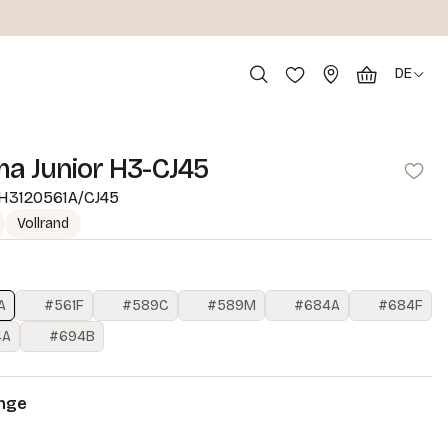
DE
ma Junior H3-CJ45
H3120561A/CJ45
Vollrand
A
#561F
#589C
#589M
#684A
#684F
4A
#694B
nge