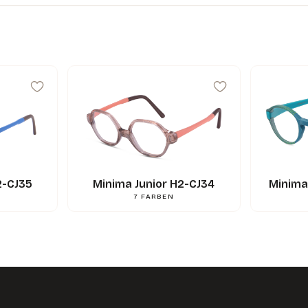
2-CJ35
Minima Junior H2-CJ34
Minima
7
FARBEN