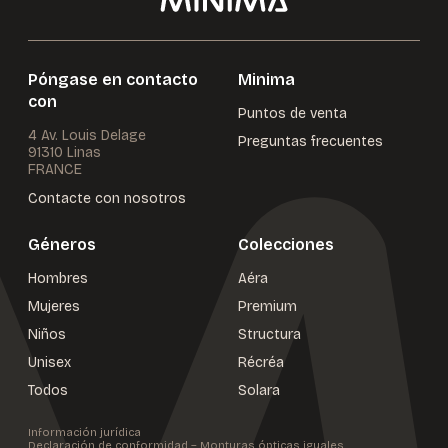
Póngase en contacto
Minima
con
Puntos de venta
4 Av. Louis Delage
Preguntas frecuentes
91310 Linas
FRANCE
Contacte con nosotros
Géneros
Colecciones
Hombres
Aéra
Mujeres
Premium
Niños
Structura
Unisex
Récréa
Todos
Solara
Información jurídica
Declaración de conformidad – Monturas ópticas iguales