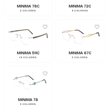
MINIMA 78C
MINIMA 72C
3
COLORES
4
COLORES
MINIMA 511C
MINIMA 67C
19
COLORES
3
COLORES
99
mm
A
17
mm
N
143
mm
L
0.000000
g
Poids
3662745008078
Gencod
MINIMA 78
3
COLORES