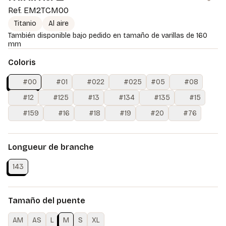
Ref.
EM2TCM00
Titanio
Al aire
También disponible bajo pedido en tamaño de varillas de 160
mm
Coloris
#00
#01
#022
#025
#05
#08
#12
#125
#13
#134
#135
#15
#159
#16
#18
#19
#20
#76
Longueur de branche
143
Tamaño del puente
AM
AS
L
M
S
XL