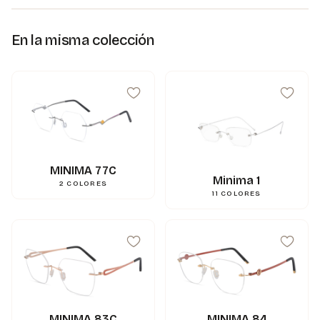
En la misma colección
MINIMA 77C
Minima 1
2
COLORES
11
COLORES
MINIMA 83C
MINIMA 84