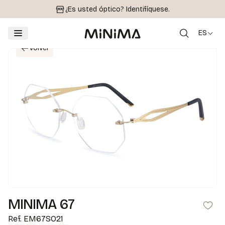
¿Es usted óptico?
Identifíquese.
ES
Volver
MINIMA 67
Ref.
EM67SO21