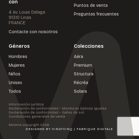
con
Puntos de venta
4 Av. Louis Delage
Preguntas frecuentes
91310 Linas
FRANCE
Contacte con nosotros
Géneros
Colecciones
Hombres
Aéra
Mujeres
Premium
Niños
Structura
Unisex
Récréa
Todos
Solara
Información jurídica
Declaración de conformidad – Monturas ópticas iguales
Declaración de conformidad – Gafas de sol
Condiciones generales de venta
Minima copyright 2026
DESIGNED BY
VINGTCINQ | FABRIQUE DIGITALE