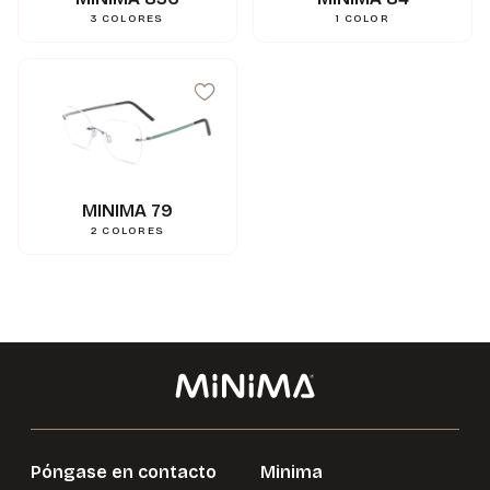
3
COLORES
1
COLOR
99
mm
A
15
mm
N
139
mm
L
0.000000
g
Poids
3662745103223
Gencod
MINIMA 79
2
COLORES
Póngase en contacto
Minima