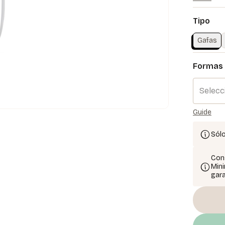
Tipo
Gafas
Formas 
Selecc
Guide
Sólo
Cons
Mini
gara