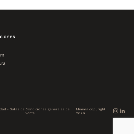
ciones
um
ura
a
dad – Gafas de
Condiciones generales de
Minima copyright
venta
2026