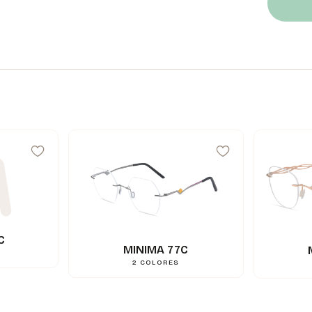
C
MINIMA 77C
2
COLORES