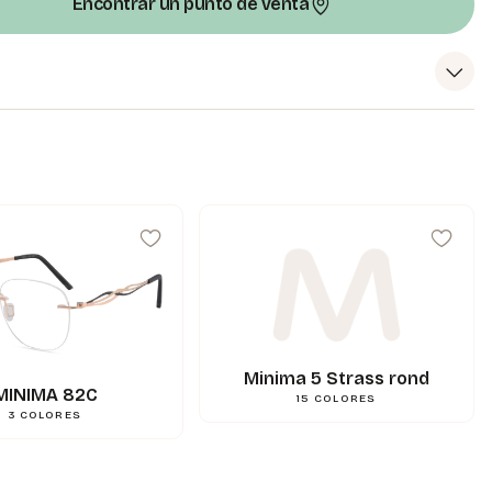
Encontrar un punto de venta
99
mm
A
18
mm
N
144
mm
L
0.000000
g
Poids
3662745133046
Gencod
Minima 5 Strass rond
MINIMA 82C
15
COLORES
3
COLORES