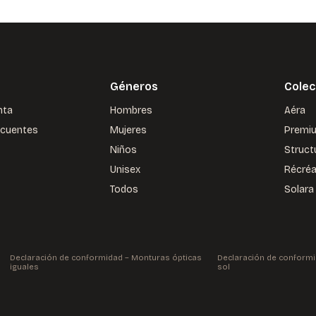
Géneros
Colec
nta
Hombres
Aéra
ecuentes
Mujeres
Premi
Niños
Struct
Unisex
Récré
Todos
Solara
Declaración de conformidad – Monturas ópticas
Declaración de conformi
iguales
sol