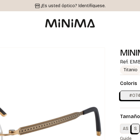
¿Es usted óptico?
Identifíquese.
MINI
Ref.
EM8
Titanio
Coloris
#O7
Tamaño 
AS
S
Guide