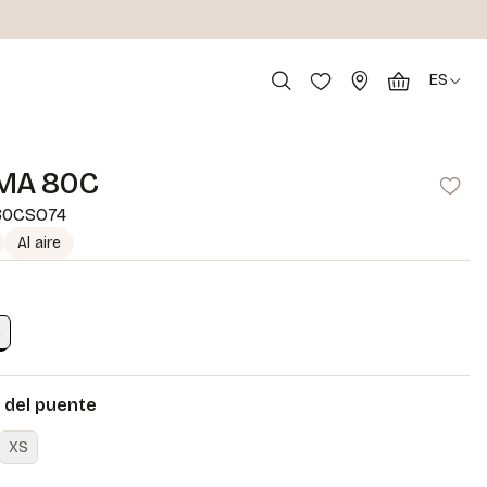
ES
MA 80C
0CSO74
Al aire
4
del puente
XS