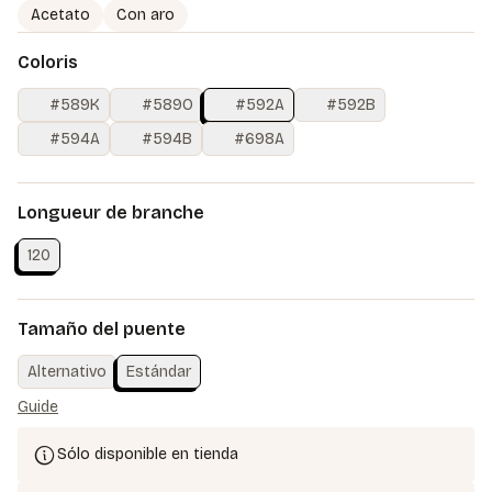
Acetato
Con aro
Coloris
#589K
#589O
#592A
#592B
#594A
#594B
#698A
Longueur de branche
120
Tamaño del puente
Alternativo
Estándar
Guide
Sólo disponible en tienda