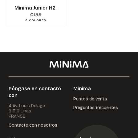
3662745122163
Gencod
Minima Junior H2-
CJ55
6
COLORES
Póngase en contacto
Minima
con
Puntos de venta
4 Av. Louis Delage
Preguntas frecuentes
91310 Linas
FRANCE
Contacte con nosotros