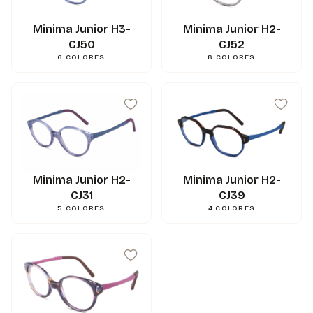
Minima Junior H3-
Minima Junior H2-
CJ50
CJ52
6
COLORES
8
COLORES
Minima Junior H2-
Minima Junior H2-
CJ31
CJ39
5
COLORES
4
COLORES
42
mm
A
34
mm
B
43
mm
ED
15
mm
N
120
mm
L
0.000000
g
Poids