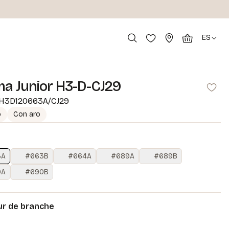
ES
ma Junior H3-D-CJ29
H3D120663A/CJ29
o
Con aro
3A
#663B
#664A
#689A
#689B
0A
#690B
r de branche