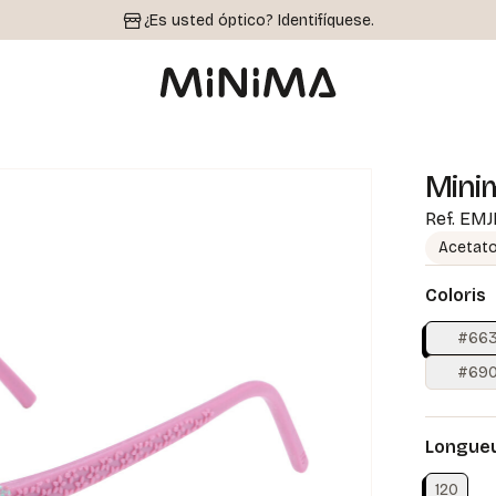
¿Es usted óptico?
Identifíquese.
Mini
Ref.
EMJ
Acetat
Coloris
#66
#69
Longueu
120