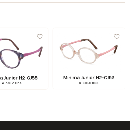
43
mm
A
37
mm
B
44
mm
ED
16
mm
N
120
mm
L
0.000000
g
Poids
3662745123306
Gencod
Minima Junior H2-CJ53
a Junior H2-CJ55
8
COLORES
6
COLORES