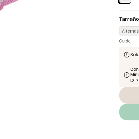
Tamaño 
Alternat
Guide
Sólo
Cons
Mini
gara