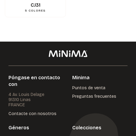
CJ31
5
COLORES
Póngase en contacto
Minima
con
Puntos de venta
4 Av. Louis Delage
Preguntas frecuentes
91310 Linas
FRANCE
Contacte con nosotros
Géneros
Colecciones