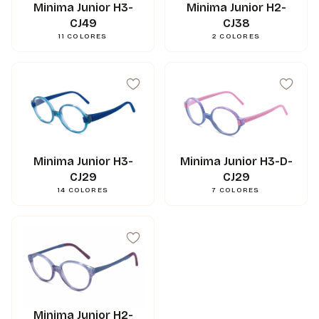
Minima Junior H3-
Minima Junior H2-
CJ49
CJ38
11
COLORES
2
COLORES
Minima Junior H3-
Minima Junior H3-D-
CJ29
CJ29
14
COLORES
7
COLORES
44
mm
A
37
mm
B
47
mm
ED
15
mm
N
130
mm
L
0.000000
g
Poids
3662745124761
Gencod
Minima Junior H2-