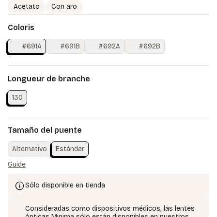
Acetato
Con aro
Coloris
#691A
#691B
#692A
#692B
Longueur de branche
130
Tamaño del puente
Alternativo
Estándar
Guide
Sólo disponible en tienda
Consideradas como dispositivos médicos, las lentes
ópticas Minima sólo están disponibles en nuestros