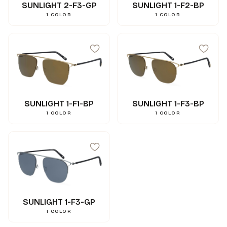
SUNLIGHT 2-F3-GP
SUNLIGHT 1-F2-BP
1
COLOR
1
COLOR
SUNLIGHT 1-F1-BP
SUNLIGHT 1-F3-BP
1
COLOR
1
COLOR
56
mm
A
47
mm
B
64
mm
ED
18
mm
N
148
mm
L
SUNLIGHT 1-F3-GP
4
Base de cristal
1
COLOR
0.000000
g
Poids
3662745124235
Gencod