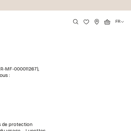
FR
 FR-MF-000011267),
ous :
 de protection
t du visage – Lunettes