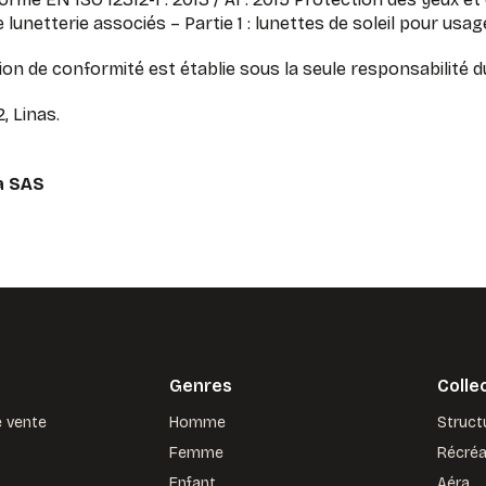
de lunetterie associés – Partie 1 : lunettes de soleil pour usa
on de conformité est établie sous la seule responsabilité d
, Linas.
a SAS
Genres
Colle
e vente
Homme
Struct
Femme
Récré
Enfant
Aéra