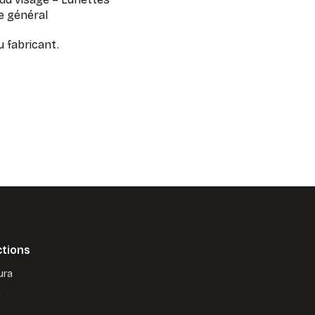
ge général
u fabricant.
ctions
ura
a