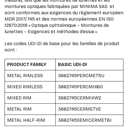
mesure), tels que les montures de lunettes et les
montures optiques fabriquées par MINIMA SAS et
sont conformes aux exigences du règlement européen
MDR 2017/745 et des normes européennes EN ISO
12870:2018 « Optique ophtalmique – Montures de
lunettes – Exigences et méthodes d’essai ».
Les codes UDI-DI de base pour les familles de produit
sont :
PRODUCT FAMILY
BASIC UDI-DI
METAL RIMLESS
3662745PERCMET5U
MIXED RIMLESS
3662745PERCMIX6G
MIXED RIM
3662745CERMIXW2
METAL RIM
3662745CERMETVE
METAL HALF-RIM
3662745SEMICERMETBJ