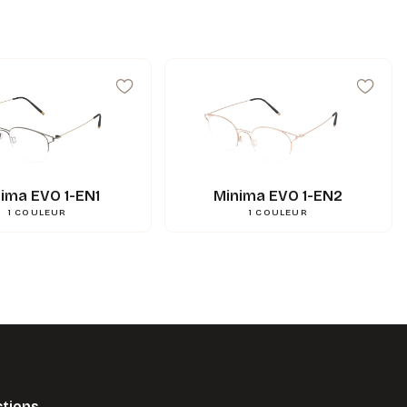
48
mm
A
43
mm
B
51
mm
ED
19
mm
N
148
mm
L
0.000000
g
Poids
3662745114274
Gencod
ima EVO 1-EN1
Minima EVO 1-EN2
1
COULEUR
1
COULEUR
ctions