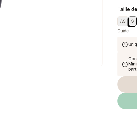
Taille d
AS
S
Guide
Uni
Cons
Mini
part