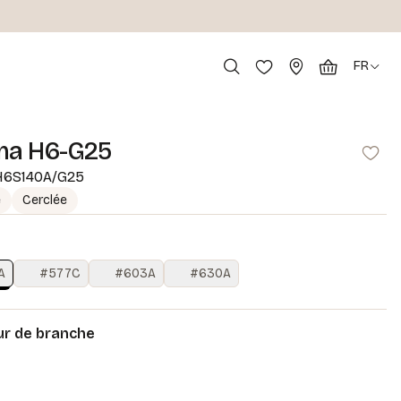
FR
ma H6-G25
6S140A/G25
e
Cerclée
A
#577C
#603A
#630A
r de branche