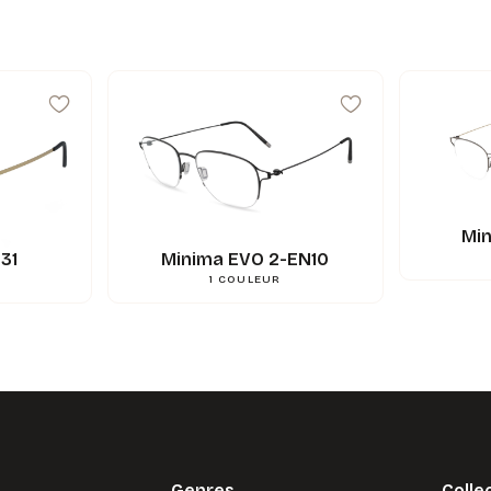
Min
31
Minima EVO 2-EN10
1
COULEUR
Genres
Colle