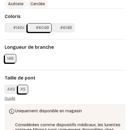
Acétate
Cerclée
Coloris
#140c
#604B
#614B
Longueur de branche
148
Taille de pont
AXS
XS
Guide
Uniquement disponible en magasin
Considérées comme dispositifs médicaux, les lunettes
optiques Minima sont uniquement disponibles chez