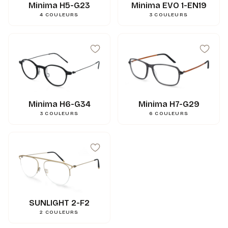
Minima H5-G23
Minima EVO 1-EN19
4
COULEURS
3
COULEURS
Minima H6-G34
Minima H7-G29
3
COULEURS
6
COULEURS
50
mm
A
40
mm
B
55
mm
ED
19
mm
N
148
mm
L
SUNLIGHT 2-F2
0.000000
g
Poids
2
COULEURS
3662745123733
Gencod