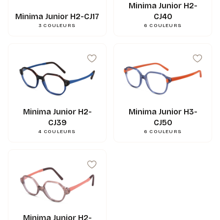
Minima Junior H2-
CJ40
Minima Junior H2-CJ17
6
COULEURS
3
COULEURS
Minima Junior H2-
Minima Junior H3-
CJ39
CJ50
4
COULEURS
6
COULEURS
45
mm
A
37
mm
B
47
mm
ED
15
mm
N
130
mm
L
0.000000
g
Poids
3662745137075
Gencod
Minima Junior H2-