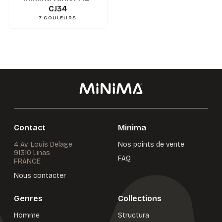
CJ34
7
COULEURS
Contact
Minima
4 Av. Louis Delage
Nos points de vente
91310 Linas
FAQ
FRANCE
Nous contacter
Genres
Collections
Homme
Structura